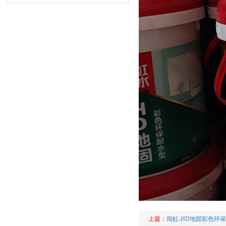
·上篇：
雨虹-HD地固彩色环