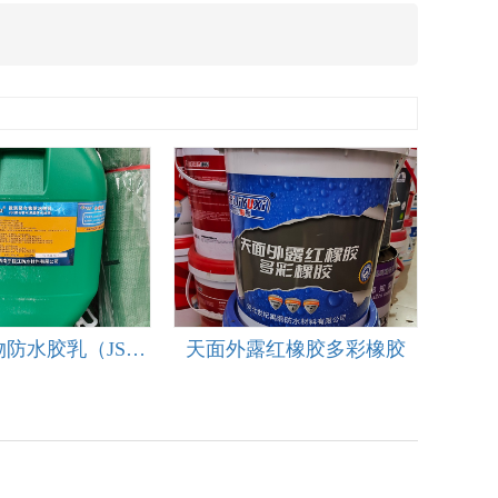
建筑聚合物防水胶乳（JS聚合物水泥基防水涂料）
天面外露红橡胶多彩橡胶