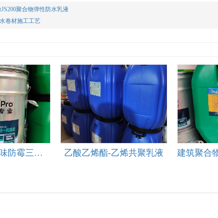
JS200聚合物弹性防水乳液
水卷材施工工艺
多乐士-优逸净味防霉三合一内墙漆
乙酸乙烯酯-乙烯共聚乳液