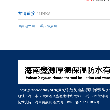
友情链接
/ LINKS
海南电气网
重庆城乡网
Copyright©www.hnxyhd.cn(
复制链接
) 海南鑫源厚德保温防水
地址：海口市丘海大道金盛达建材城油漆区12栋1219 关键词
技术支持：
海南共赢利
备案号：
琼ICP备2022001887号