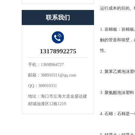
运行成本的目的。
联系我们
1. 岩棉板：岩
触的管道和墙壁，
13178992275
性。
手机：13698964727
2. 聚苯乙烯泡
邮箱：308910311@qq.com
QQ：308910311
3. 聚氨酯泡沫
地址：海口市丘海大道金盛达建
材城油漆区12栋1219
4. 石棉：石棉
5. 硅藻土：硅