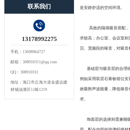
联系我们
造安静舒适的空间环境。
高效的隔墙吸音搭配，需
13178992275
求较高；办公室、会议室则
贝、宽频段的噪音，对吸音
手机：13698964727
邮箱：308910311@qq.com
基础层与吸音层的合理组合
QQ：308910311
例如采用双层石膏板错位安
地址：海口市丘海大道金盛达建
效吸附声波能量，降低噪音
材城油漆区12栋1219
求。
饰面层的选择则需兼顾吸音
层，配合内部的玻璃纤维材料