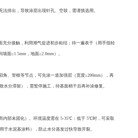
无法排出，导致涂层出现针孔、空鼓，需谨慎选用。
料与基面充分接触，利用潮气促进初步粘结；待一遍表干（用手指轻
≥1.5mm，地面≥2.0mm）。
角、管根等节点，可先涂一道加强层（宽度≥200mm），再
导致水分滞留），需暂停施工，待基面稍干后再补涂修复。
部未固化）。环境温度需在 5-35℃：低于 5℃时，可采取
适用于水泥基涂料），防止水分蒸发过快导致开裂。