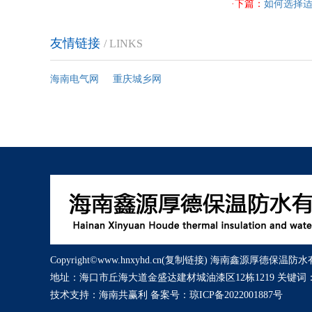
·下篇：
如何选择
友情链接
/ LINKS
海南电气网
重庆城乡网
Copyright©www.hnxyhd.cn(
复制链接
) 海南鑫源厚德保温防水
地址：海口市丘海大道金盛达建材城油漆区12栋1219 关键词
技术支持：
海南共赢利
备案号：
琼ICP备2022001887号