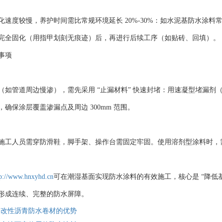
速度较慢，养护时间需比常规环境延长 20%-30%：如水泥基防水涂料常规
完全固化（用指甲划刻无痕迹）后，再进行后续工序（如贴砖、回填）。
事项
（如管道周边慢渗），需先采用 “止漏材料” 快速封堵：用速凝型堵漏
确保涂层覆盖渗漏点及周边 300mm 范围。
施工人员需穿防滑鞋，脚手架、操作台需固定牢固。使用溶剂型涂料时，
tp://www.hnxyhd.cn
可在潮湿基面实现防水涂料的有效施工，核心是 “降低基
形成连续、完整的防水屏障。
物改性沥青防水卷材的优势