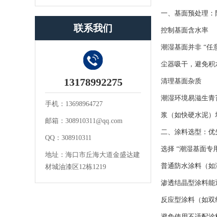
一、基面预处理：
联系我们
控制基面含水率
潮湿基面并非 “
尘器吸干，避免积
13178992275
清理基面杂质
潮湿环境易滋生青
手机：13698964727
浆（如快硬水泥）
邮箱：308910311@qq.com
二、涂料选型：优
QQ：308910311
选择 “潮湿基面专
地址：海口市丘海大道金盛达建
普通防水涂料（如
材城油漆区12栋1219
渗透结晶型涂料能
反应型涂料（如双
避免使用不适配涂