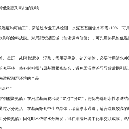
降低湿度对粘结的影响
任意湿度均可施工”，需通过专业工具检测：水泥基基面含水率需≤10%（
水影响涂料成膜。对局部潮湿区域（如渗漏点修复），可先用热风枪低温烘
苔、霉斑，或附着泥沙、浮浆，需用硬毛刷、铲刀清除，必要时用清水冲
填充平整，修补材料需与原基面紧密结合，避免因湿度差异导致后期剥离
先适配潮湿环境的产品
用涂料”
溶剂型聚氨酯）在潮湿基面易出现 “冒泡”“分层”，需优先选用水性渗透
通过水分激活，在基面微孔中生成晶体，堵塞渗水通道，适合湿度较高的
组分聚氨酯）固化时不依赖水分蒸发，可在潮湿环境中化学交联成膜，粘
料