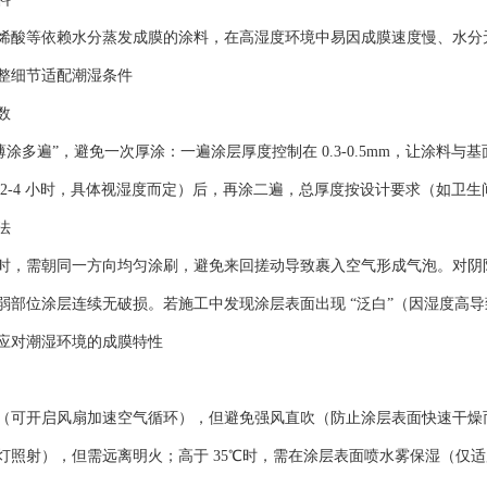
烯酸等依赖水分蒸发成膜的涂料，在高湿度环境中易因成膜速度慢、水分
整细节适配潮湿条件
数
薄涂多遍”，避免一次厚涂：一遍涂层厚度控制在 0.3-0.5mm，让涂
2-4 小时，具体视湿度而定）后，再涂二遍，总厚度按设计要求（如卫生间墙面
法
时，需朝同一方向均匀涂刷，避免来回搓动导致裹入空气形成气泡。对阴阳
弱部位涂层连续无破损。若施工中发现涂层表面出现 “泛白”（因湿度高
应对潮湿环境的成膜特性
（可开启风扇加速空气循环），但避免强风直吹（防止涂层表面快速干燥而内
灯照射），但需远离明火；高于 35℃时，需在涂层表面喷水雾保湿（仅