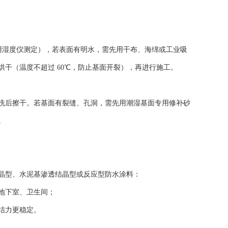
可用湿度仪测定），若表面有明水，需先用干布、海绵或工业吸
干（温度不超过 60℃，防止基面开裂），再进行施工。
洗后擦干。若基面有裂缝、孔洞，需先用潮湿基面专用修补砂
。
结晶型、水泥基渗透结晶型或反应型防水涂料：
地下室、卫生间；
结力更稳定。